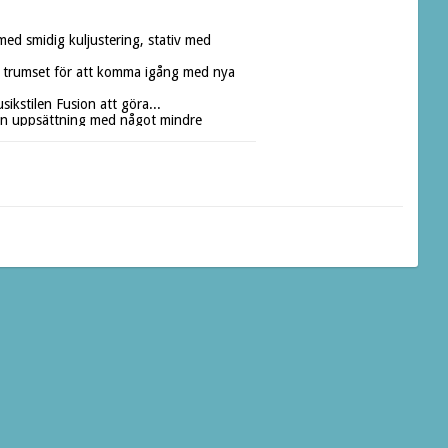
 smidig kuljustering, stativ med 
tt trumset för att komma igång med nya 
kstilen Fusion att göra...

 en uppsättning med något mindre 
å det ska passa även den som är något 
kan sänka ner hängpukorna lite mer än 