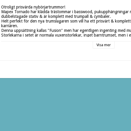
Otroligt prisvärda nybörjartrummor!

Mapex Tornado har klädda trästommar i basswood, pukupphängningar med
dubbelstagade stativ & är komplett med trumpall & cymbaler.

Helt perfekt för den nya trumslagaren som vill ha ett prisvärt & komple
karriären.

Denna uppsättning kallas "Fusion" men har egentligen ingenting med musi
Storlekarna i setet är normala vuxenstorlekar, inget barntrumset, men i
storlekar. Detta för att man bättre ska kunna justera in höjd & vinklar s
yngre & kortare. Bastrumman på 20" är perfekt till en nybörjare så man 
Visa mer
man kan på en 22" bastrumma.

Specifikationer TND5044TC:

Finish: Blått

Material: Svartlind (Basswood)

Bastrumma: Diameter 20" (djup 16”)

Hängpuka 1: Diameter 10” (djup 8”)

Hängpuka 2: Diameter 12” (djup 9”)

Golvpuka: Diameter 14” (djup 14")

Virveltrumma: Diameter 14” (djup 5,5”)

Cymbaler: 14” Hi-hat & 16” Crash/Ride

1st Virvelstativ S-200

1st Hi-hatstativ H-200

1st Cymbalstativ C-200

1st Bastrumpedal P-200

2st Pukhållare

Trumpall T-250

1par trumstockar ingår
